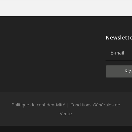
Newslett
Alternative:
S'
Politique de confidentialité
|
Conditions Générales de
Vente