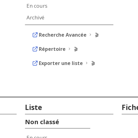
En cours
Archivé
Recherche Avancée
5 🎬
Répertoire
5 🎬
Exporter une liste
5 🎬
Liste
Fich
Non classé
En cours