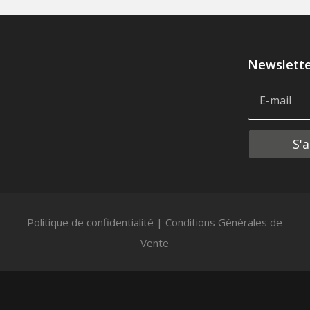
Newslett
Alternative:
S'
Politique de confidentialité
|
Conditions Générales de
Vente