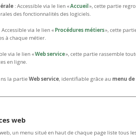
érale
: Accessible via le lien «
Accueil
», cette partie regr
les des fonctionnalités des logiciels.
 Accessible via le lien «
Procédures métiers
», cette part
es à chaque métier.
le via le lien «
Web service
», cette partie rassemble tou
es en ligne.
ns la partie
Web service
, identifiable grâce au
menu de 
ices web
s web, un menu situé en haut de chaque page liste tous l