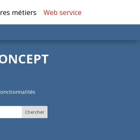
res métiers
Web service
CONCEPT
fonctionnalités