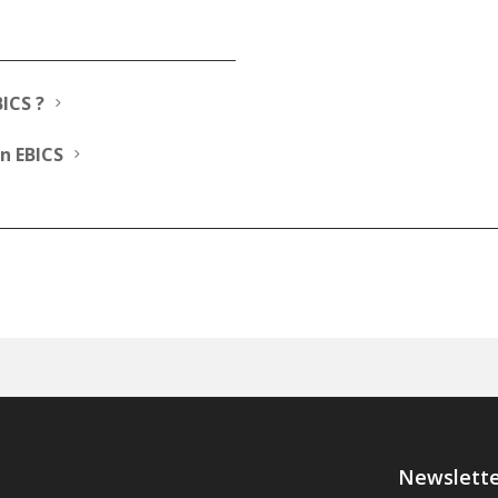
BICS ?
5
n EBICS
5
Newslett